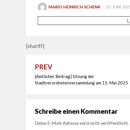
POSTED
MARIO HEINRICH SCHENK
25. JUNI 202
ON
L
[shariff]
PREV
Beitragsnavigation
[Amtlicher Beitrag] Sitzung der
Stadtverordnetenversammlung am 15. Mai 2025
Schreibe einen Kommentar
Deine E-Mail-Adresse wird nicht veröffentlicht.