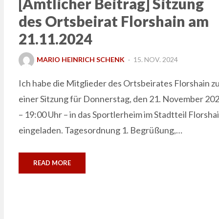
[Amtlicher Beitrag] Sitzung
des Ortsbeirat Florshain am
21.11.2024
POSTED
MARIO HEINRICH SCHENK
15. NOV. 2024
ON
Ich habe die Mitglieder des Ortsbeirates Florshain z
einer Sitzung für Donnerstag, den 21. November 20
– 19:00 Uhr – in das Sportlerheim im Stadtteil Florsha
eingeladen. Tagesordnung 1. Begrüßung,…
READ MORE