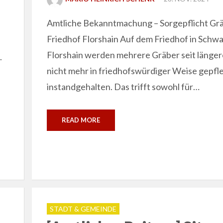
ON
Amtliche Bekanntmachung – Sorgepflicht Gr
Friedhof Florshain Auf dem Friedhof in Schw
Florshain werden mehrere Gräber seit länger
.
nicht mehr in friedhofswürdiger Weise gepfl
instandgehalten. Das trifft sowohl für…
READ MORE
STADT & GEMEINDE