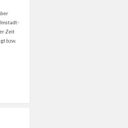
äber
almstadt-
er Zeit
egt bzw.