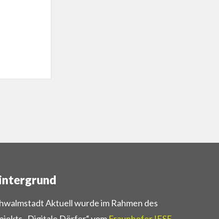
intergrund
hwalmstadt Aktuell wurde im Rahmen des
ojekts „Digitale Dörfer“ vom
Fraunhofer IESE