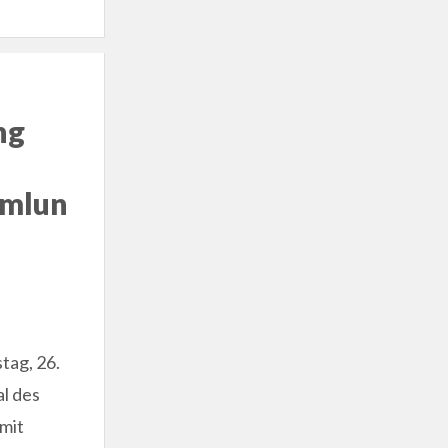
ng
mmlun
tag, 26.
l des
mit