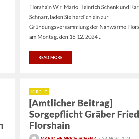
Florshain Wir, Mario Heinrich Schenk und Kar
Schnarr, laden Sie herzlich ein zur
Gründungsversammlung der Nahwärme Flors
am Montag, den 16.12. 2024…
READ MORE
KIRCHE
[Amtlicher Beitrag]
Sorgepflicht Gräber Frie
n
Florshain
POSTED
MARIO HEINRICH SCHENK
28. NOV. 2024