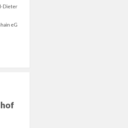
l-Dieter
hain eG
dhof