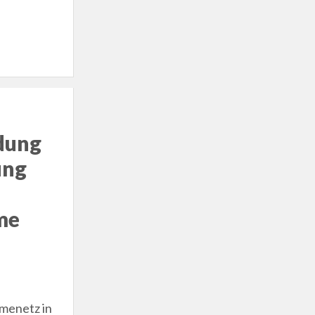
adung
ung
me
rmenetz in