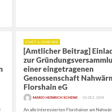
STADT & GEMEINDE
[Amtlicher Beitrag] Einl
zur Gründungsversamml
n
einer eingetragenen
Genossenschaft Nahwär
Florshain eG
POSTED
MARIO HEINRICH SCHENK
10. DEZ. 2024
ON
.
An alle interessierten Florshainer am Nahwä