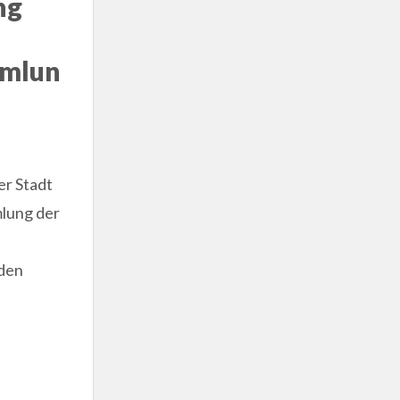
ng
mmlun
r Stadt
lung der
 den