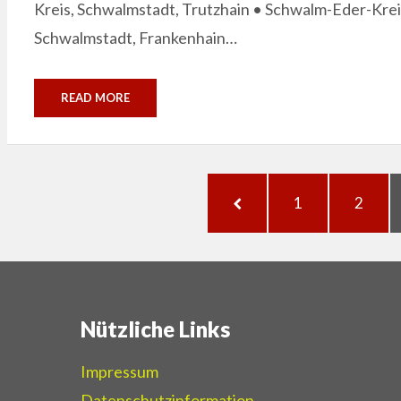
Kreis, Schwalmstadt, Trutzhain • Schwalm-Eder-Krei
Schwalmstadt, Frankenhain…
READ MORE
Seitennummerierung
PREVIOUS
PAGE
PAGE
1
2
der
PAGE
Beiträge
Nützliche Links
Impressum
Datenschutzinformation