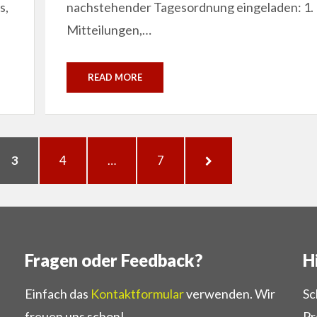
s,
nachstehender Tagesordnung eingeladen: 1.
Mitteilungen,…
READ MORE
PAGE
PAGE
PAGE
NEXT
3
4
…
7
PAGE
Fragen oder Feedback?
H
Einfach das
Kontaktformular
verwenden. Wir
Sc
freuen uns schon!
Pr