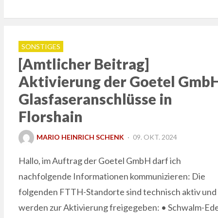
SONSTIGES
[Amtlicher Beitrag]
Aktivierung der Goetel Gmb
Glasfaseranschlüsse in
Florshain
POSTED
MARIO HEINRICH SCHENK
09. OKT. 2024
ON
Hallo, im Auftrag der Goetel GmbH darf ich
nachfolgende Informationen kommunizieren: Die
folgenden FTTH-Standorte sind technisch aktiv und
werden zur Aktivierung freigegeben: • Schwalm-Ede