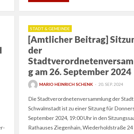
STADT & GEMEINDE
[Amtlicher Beitrag] Sitzu
H
der
Stadtverordnetenversa
g am 26. September 2024
POSTED
MARIO HEINRICH SCHENK
20. SEP. 2024
ON
Die Stadtverordnetenversammlung der Stadt
Schwalmstadt ist zu einer Sitzung für Donners
September 2024, 19:00 Uhr in den Sitzungssaa
r-
Rathauses Ziegenhain, Wiederholdstraße 24 