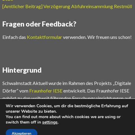
[Amtlicher Beitrag] Verzögerung Abfuhreinsammlung Restmüll
Fragen oder Feedback?
Einfach das
Kontaktformular
verwenden. Wir freuen uns schon!
Hintergrund
Schwalmstadt Aktuell wurde im Rahmen des Projekts „Digitale
Dörfer“ vom
Fraunhofer IESE
entwickelt. Das Fraunhofer IESE
gehört zu den weltweit führenden Forschungseinrichtungen auf
dem Gebiet der Software- und Systementwicklungsmethoden.
Wir verwenden Cookies, um dir die bestmögliche Erfahrung auf
unserer Website zu bieten.
You can find out more about which cookies we are using or
Mehr unter
www.digitale-doerfer.de
switch them off in
settings
.
Akzeptieren