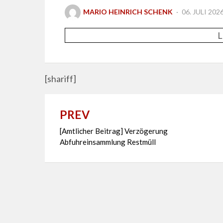
POSTED
MARIO HEINRICH SCHENK
06. JULI 202
ON
L
[shariff]
PREV
Beitragsnavigation
[Amtlicher Beitrag] Verzögerung
Abfuhreinsammlung Restmüll