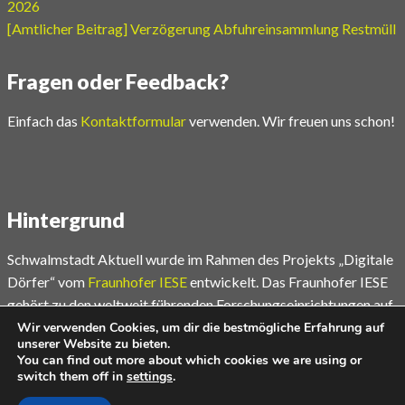
2026
[Amtlicher Beitrag] Verzögerung Abfuhreinsammlung Restmüll
Fragen oder Feedback?
Einfach das
Kontaktformular
verwenden. Wir freuen uns schon!
Hintergrund
Schwalmstadt Aktuell wurde im Rahmen des Projekts „Digitale
Dörfer“ vom
Fraunhofer IESE
entwickelt. Das Fraunhofer IESE
gehört zu den weltweit führenden Forschungseinrichtungen auf
dem Gebiet der Software- und Systementwicklungsmethoden.
Wir verwenden Cookies, um dir die bestmögliche Erfahrung auf
unserer Website zu bieten.
You can find out more about which cookies we are using or
Mehr unter
www.digitale-doerfer.de
switch them off in
settings
.