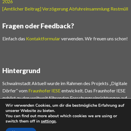
2026
[Amtlicher Beitrag] Verzögerung Abfuhreinsammlung Restmüll
Fragen oder Feedback?
Einfach das
Kontaktformular
verwenden. Wir freuen uns schon!
Hintergrund
Schwalmstadt Aktuell wurde im Rahmen des Projekts „Digitale
Dörfer“ vom
Fraunhofer IESE
entwickelt. Das Fraunhofer IESE
gehört zu den weltweit führenden Forschungseinrichtungen auf
dem Gebiet der Software- und Systementwicklungsmethoden.
Wir verwenden Cookies, um dir die bestmögliche Erfahrung auf
unserer Website zu bieten.
You can find out more about which cookies we are using or
Mehr unter
www.digitale-doerfer.de
switch them off in
settings
.