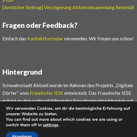
[Amtlicher Beitrag] Verzögerung Abfuhreinsammlung Restmüll
Fragen oder Feedback?
Einfach das
Kontaktformular
verwenden. Wir freuen uns schon!
Hintergrund
Schwalmstadt Aktuell wurde im Rahmen des Projekts „Digitale
Dörfer“ vom
Fraunhofer IESE
entwickelt. Das Fraunhofer IESE
gehört zu den weltweit führenden Forschungseinrichtungen auf
dem Gebiet der Software- und Systementwicklungsmethoden.
Wir verwenden Cookies, um dir die bestmögliche Erfahrung auf
unserer Website zu bieten.
You can find out more about which cookies we are using or
Mehr unter
www.digitale-doerfer.de
switch them off in
settings
.
Akzeptieren