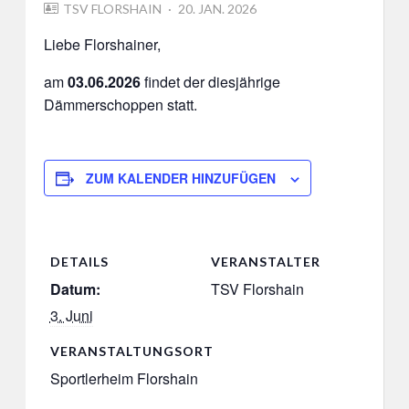
POSTED
TSV FLORSHAIN
20. JAN. 2026
ON
Liebe Florshainer,
am
03.06.2026
findet der diesjährige
Dämmerschoppen statt.
ZUM KALENDER HINZUFÜGEN
DETAILS
VERANSTALTER
Datum:
TSV Florshain
3. Juni
VERANSTALTUNGSORT
Sportlerheim Florshain