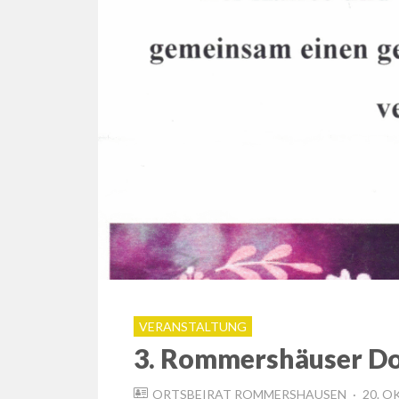
VERANSTALTUNG
3. Rommershäuser Do
POST
ORTSBEIRAT ROMMERSHAUSEN
20. O